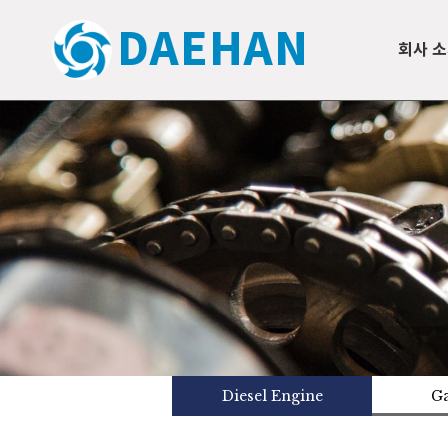
DAEHAN
회사 
Diesel Engine
Ga