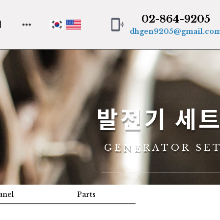
02-864-9205
phonelink_ring
의
dhgen9205@gmail.co
발전기 세
GENERATOR SE
anel
Parts