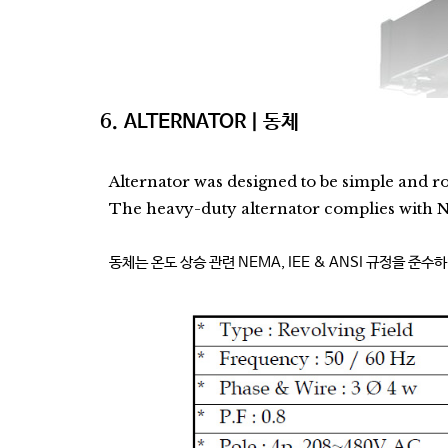
6.
ALTERNATOR
|
동체
Alternator was designed to be simple and r
The heavy-duty alternator complies with N
동체는 온도 상승 관련 NEMA, IEE & ANSI 규정을 준