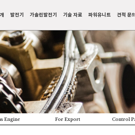
소개
발전기
가솔린발전기
기술 자료
파워유니트
견적 문
s Engine
For Export
Control P